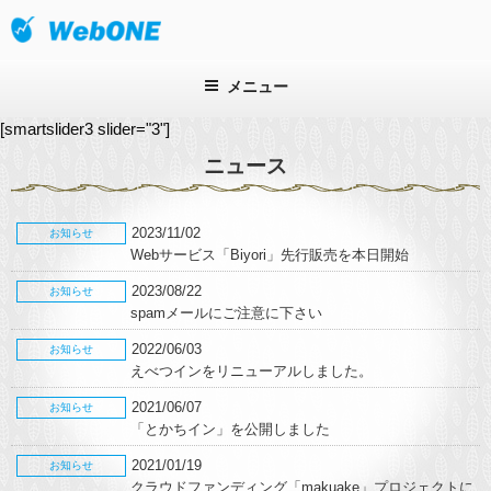
コ
ン
株式会社ウェブワン
テ
ン
メニュー
ツ
[smartslider3 slider="3"]
へ
ス
ニュース
キ
ッ
プ
2023/11/02
お知らせ
Webサービス「Biyori」先行販売を本日開始
2023/08/22
お知らせ
spamメールにご注意に下さい
2022/06/03
お知らせ
えべつインをリニューアルしました。
2021/06/07
お知らせ
「とかちイン」を公開しました
2021/01/19
お知らせ
クラウドファンディング「makuake」プロジェクトに