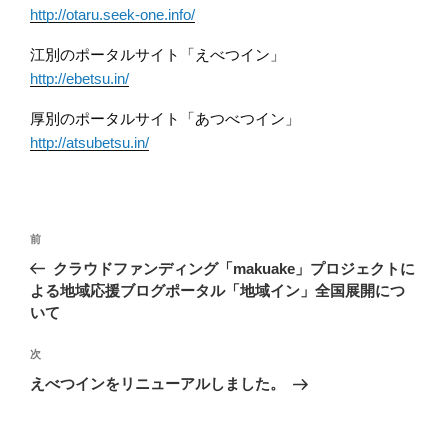
http://otaru.seek-one.info/
江別のポータルサイト「えべつイン」
http://ebetsu.in/
厚別のポータルサイト「あつべつイン」
http://atsubetsu.in/
投
前
前
稿
の
クラウドファンディング「makuake」プロジェクトに
ナ
投
よる地域応援ブログポータル「地域イン」全国展開につ
ビ
稿
いて
ゲ
次
次
ー
の
えべつインをリニューアルしました。
シ
投
ョ
稿