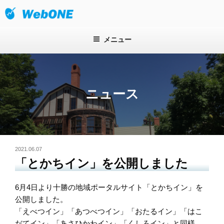
コ
ン
株式会社ウェブワン
テ
ン
メニュー
ツ
へ
ス
キ
ニュース
ッ
プ
投
2021.06.07
稿
「とかちイン」を公開しました
日:
6月4日より十勝の地域ポータルサイト「とかちイン」を
公開しました。
「えべつイン」「あつべつイン」「おたるイン」「はこ
だてイン」「あさひかわイン」「くしろイン」と同様