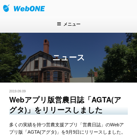
コ
ン
株式会社ウェブワン
テ
ン
メニュー
ツ
へ
ス
キ
ニュース
ッ
プ
投
2019.09.09
稿
Webアプリ版営農日誌「AGTA(ア
日:
グタ)」をリリースしました
多くの実績を持つ営農支援アプリ「営農日誌」のWebア
プリ版「AGTA(アグタ)」を9月9日にリリースしました。