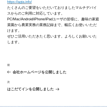
https://agta.info/
たくさんのご要望をいただいておりましたマルチデバイ
スからのご利用に対応しています。
PC/Mac/Android/iPhone/iPadユーザの皆様に、趣味の家庭
菜園から農業実務の業務記録まで、幅広くお使いいただ
けます。
ぜひご活用いただきたく思います。よろしくお願いいた
します。
投
前
前
稿
の
会社ホームページを公開しました
ナ
投
ビ
稿
次
次
の
ゲ
はこだてインを公開しました
投
ー
稿
シ